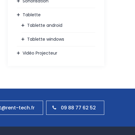
Sonorisation
Tablette
Tablette android
Tablette windows
Vidéo Projecteur
09 88 77 62 52
@rent-tech.fr