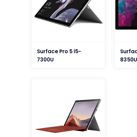
Surface Pro 5 i5-
Surfac
7300U
8350