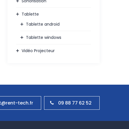
Sonorisation
Tablette
Tablette android
Tablette windows
Vidéo Projecteur
09 88 77 62 52
@rent-tech.fr